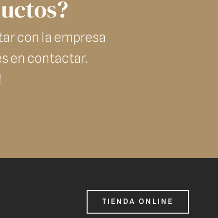
ductos?
tar con la empresa
es en contactar.
!
TIENDA ONLINE