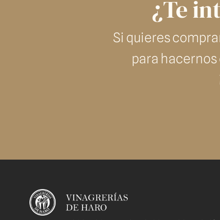
¿Te in
Si quieres compra
para hacernos c